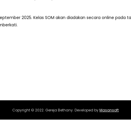
eptember 2025. Kelas SOM akan diadakan secara online pada ta
berkati.
Copyright © 2022. Gereja Bethany. Developed by
Masansoft